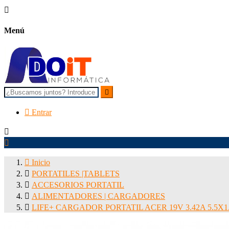

Menú


Entrar



Inicio

PORTATILES |TABLETS

ACCESORIOS PORTATIL

ALIMENTADORES | CARGADORES

LIFE+ CARGADOR PORTATIL ACER 19V 3.42A 5.5X1