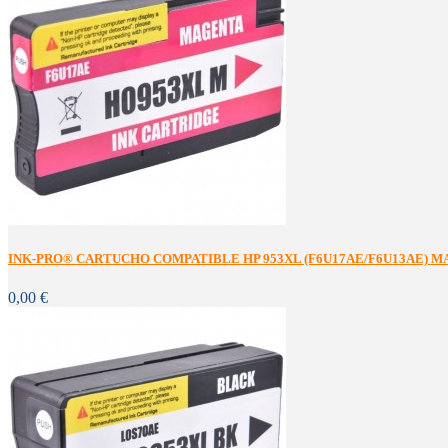
INK-PRO® CARTUCHO COMPATIBLE HP 953XL (F6U17AE/F6U13AE) MA
0,00 €