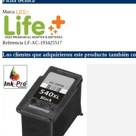
Ficha técnica
Marca
LIFE+
Referencia
LF-AC-193425517
Los clientes que adquirieron este producto también 