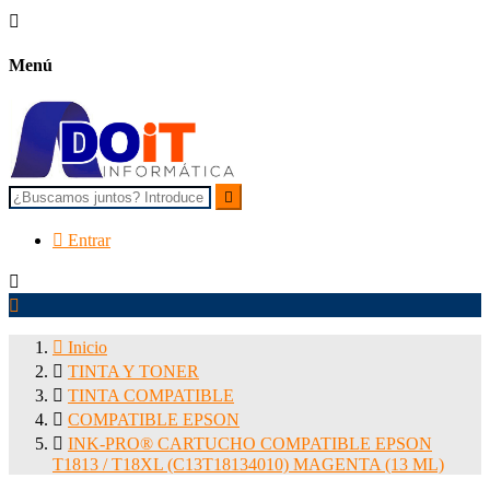

Menú


Entrar



Inicio

TINTA Y TONER

TINTA COMPATIBLE

COMPATIBLE EPSON

INK-PRO® CARTUCHO COMPATIBLE EPSON
T1813 / T18XL (C13T18134010) MAGENTA (13 ML)