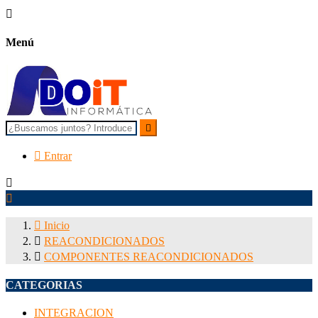

Menú


Entrar



Inicio

REACONDICIONADOS

COMPONENTES REACONDICIONADOS
CATEGORIAS
INTEGRACION