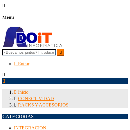

Menú


Entrar



Inicio

CONECTIVIDAD

RACKS Y ACCESORIOS
CATEGORIAS
INTEGRACION