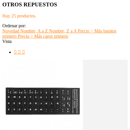
OTROS REPUESTOS
Hay 25 productos.
Ordenar por:
Novedad
Nombre, A a Z
Nombre, Z a A
Precio > Más baratos
primero
Precio > Más caros primero
Vista


