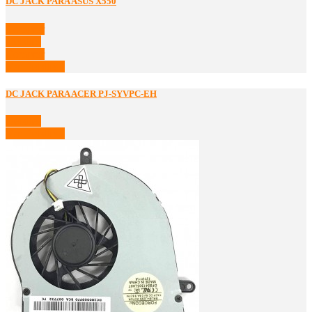
DC JACK PARA ASUS X550
Comprar
Detalles
Comprar
Ver Detalles
DC JACK PARA ACER PJ-SYVPC-EH
Detalles
Ver Detalles