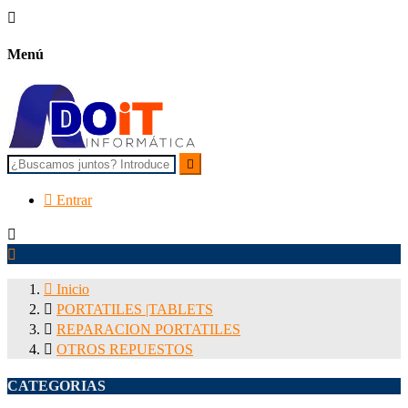

Menú


Entrar



Inicio

PORTATILES |TABLETS

REPARACION PORTATILES

OTROS REPUESTOS
CATEGORIAS