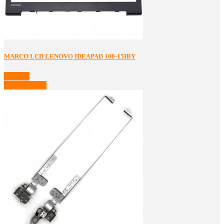
MARCO LCD LENOVO IDEAPAD 100-15IBY
Detalles
Ver Detalles