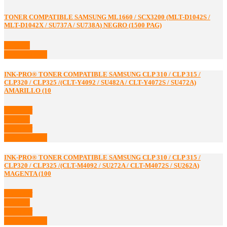
TONER COMPATIBLE SAMSUNG ML1660 / SCX3200 (MLT-D1042S /
MLT-D1042X / SU737A / SU738A) NEGRO (1500 PAG)
Detalles
Ver Detalles
INK-PRO® TONER COMPATIBLE SAMSUNG CLP 310 / CLP 315 /
CLP320 / CLP325 /(CLT-Y4092 / SU482A / CLT-Y4072S / SU472A)
AMARILLO (10
Comprar
Detalles
Comprar
Ver Detalles
INK-PRO® TONER COMPATIBLE SAMSUNG CLP 310 / CLP 315 /
CLP320 / CLP325 /(CLT-M4092 / SU272A / CLT-M4072S / SU262A)
MAGENTA (100
Comprar
Detalles
Comprar
Ver Detalles