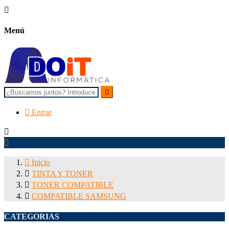

Menú


Entrar



Inicio

TINTA Y TONER

TONER COMPATIBLE

COMPATIBLE SAMSUNG
CATEGORIAS