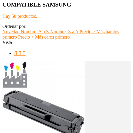
COMPATIBLE SAMSUNG
Hay 58 productos.
Ordenar por:
Novedad
Nombre, A a Z
Nombre, Z a A
Precio > Más baratos
primero
Precio > Más caros primero
Vista


