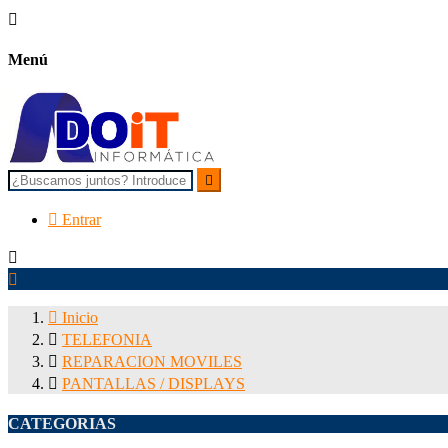

Menú


Entrar



Inicio

TELEFONIA

REPARACION MOVILES

PANTALLAS / DISPLAYS
CATEGORIAS