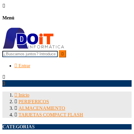

Menú


Entrar



Inicio

PERIFERICOS

ALMACENAMIENTO

TARJETAS COMPACT FLASH
CATEGORIAS