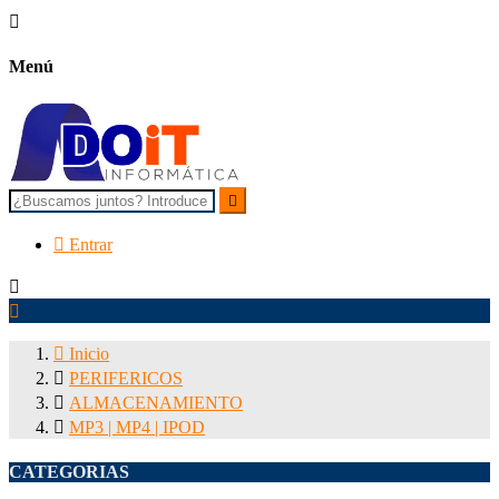

Menú


Entrar



Inicio

PERIFERICOS

ALMACENAMIENTO

MP3 | MP4 | IPOD
CATEGORIAS